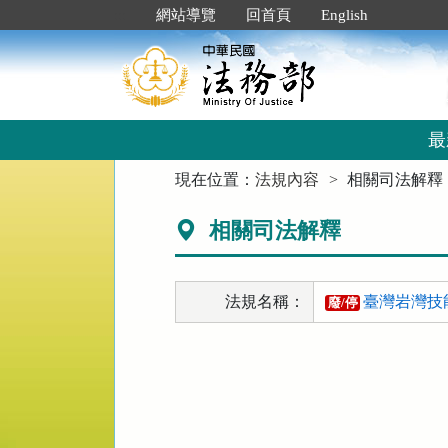
跳
:::
網站導覽
回首頁
English
到
主
要
內
容
區
最
塊
:::
現在位置：
法規內容
相關司法解釋
相關司法解釋
法規名稱：
臺灣岩灣技
廢/停