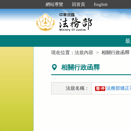
跳
:::
網站導覽
回首頁
English
到
主
要
內
容
區
最
塊
:::
現在位置：
法規內容
相關行政函釋
相關行政函釋
法規名稱：
法務部矯正
廢/停