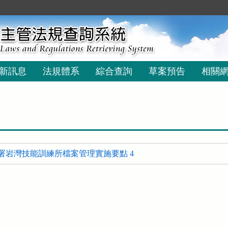
新訊息
法規體系
綜合查詢
草案預告
相關
署岩灣技能訓練所檔案管理實施要點 4