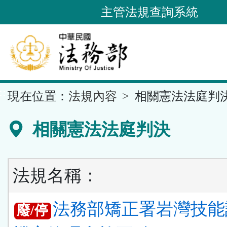
跳
主管法規查詢系統
到
主
要
內
容
::
現在位置：
法規內容
相關憲法法庭判
區
塊
相關憲法法庭判決
法規名稱：
法務部矯正署岩灣技能
廢/停