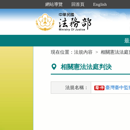
跳
:::
網站導覽
回首頁
English
到
主
要
內
容
區
最
塊
:::
現在位置：
法規內容
相關憲法法庭
相關憲法法庭判決
法規名稱：
臺灣臺中監
廢/停