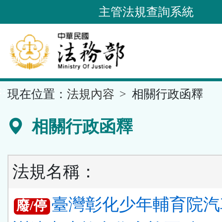
跳
主管法規查詢系統
到
主
要
內
容
::
現在位置：
法規內容
相關行政函釋
區
塊
相關行政函釋
法規名稱：
臺灣彰化少年輔育院汽
廢/停