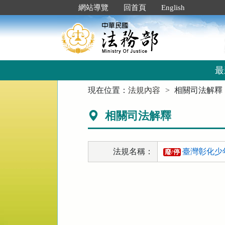
跳
:::
網站導覽
回首頁
English
到
主
要
內
容
區
最
塊
:::
現在位置：
法規內容
相關司法解釋
相關司法解釋
法規名稱：
臺灣彰化少
廢/停