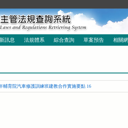
新訊息
法規體系
綜合查詢
草案預告
相關
年輔育院汽車修護訓練班建教合作實施要點 16