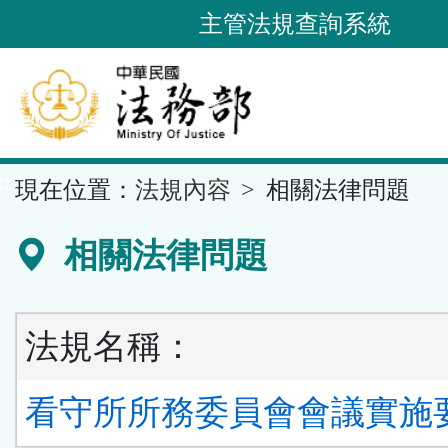
跳
主管法規查詢系統
到
主
要
內
容
::
現在位置：
法規內容
相關法律問題
區
塊
相關法律問題
法規名稱：
看守所所務委員會會議實施要