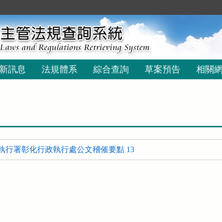
新訊息
法規體系
綜合查詢
草案預告
相關
執行署彰化行政執行處公文稽催要點 13