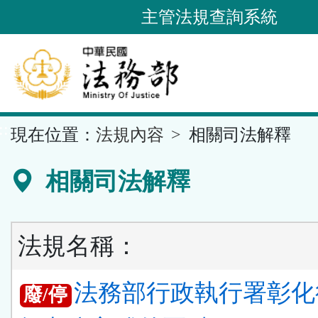
跳
主管法規查詢系統
到
主
要
內
容
::
現在位置：
法規內容
相關司法解釋
區
塊
相關司法解釋
法規名稱：
法務部行政執行署彰化
廢/停