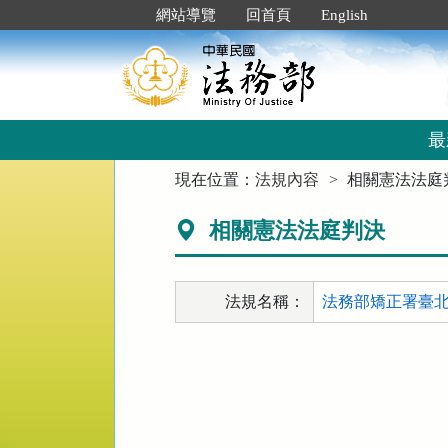
跳
:::
網站導覽
回首頁
English
到
主
要
內
容
區
最
塊
:::
現在位置：
法規內容
相關憲法法庭
相關憲法法庭判決
法規名稱：
法務部矯正署臺北