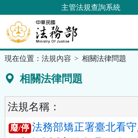
跳
主管法規查詢系統
到
主
要
內
容
::
現在位置：
法規內容
相關法律問題
區
塊
相關法律問題
法規名稱：
法務部矯正署臺北看守
廢/停