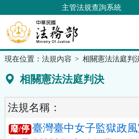
跳
主管法規查詢系統
到
主
要
內
容
::
現在位置：
法規內容
相關憲法法庭判
區
塊
相關憲法法庭判決
法規名稱：
臺灣臺中女子監獄政風
廢/停