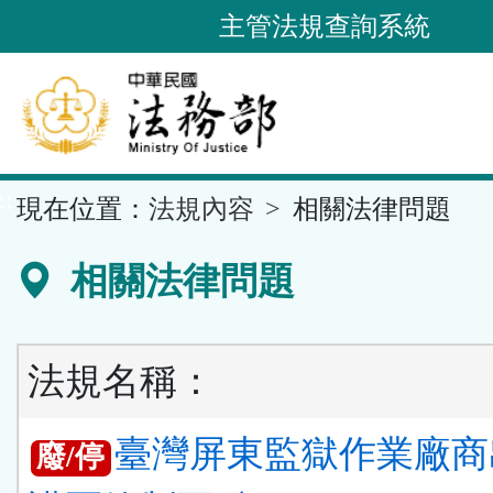
跳
主管法規查詢系統
到
主
要
內
容
::
現在位置：
法規內容
相關法律問題
區
塊
相關法律問題
法規名稱：
臺灣屏東監獄作業廠商
廢/停