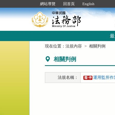
跳
:::
網站導覽
回首頁
English
到
主
要
內
容
區
最
塊
:::
現在位置：
法規內容
相關判例
相關判例
法規名稱：
運用監所作
廢/停