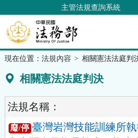
跳
主管法規查詢系統
到
主
要
內
容
::
現在位置：
法規內容
相關憲法法庭判
區
塊
相關憲法法庭判決
法規名稱：
臺灣岩灣技能訓練所執
廢/停