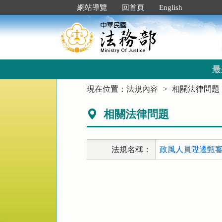
跳
:::
網站導覽
回首頁
English
到
主
要
內
容
區
最
塊
:::
現在位置：
法規內容
相關法律問題
相關法律問題
法規名稱：
政風人員陞遷甄審