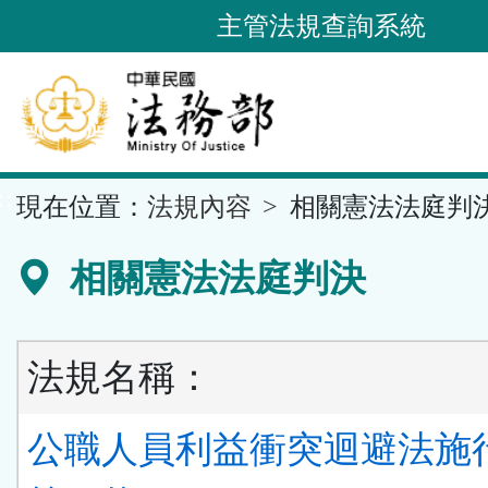
跳
主管法規查詢系統
到
主
要
內
容
::
現在位置：
法規內容
相關憲法法庭判
區
塊
相關憲法法庭判決
法規名稱：
公職人員利益衝突迴避法施