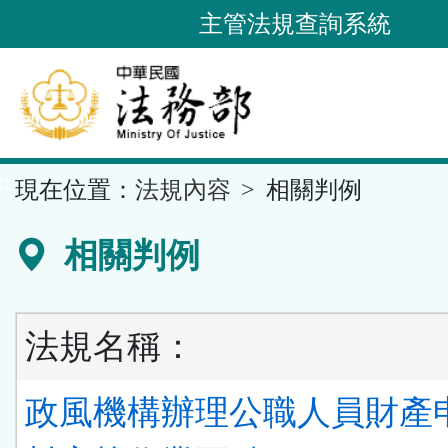
跳
主管法規查詢系統
到
主
要
內
容
::
現在位置：
法規內容
相關判例
區
塊
相關判例
法規名稱：
政風機構辦理公職人員財產