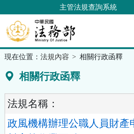
跳
主管法規查詢系統
到
主
要
內
容
::
現在位置：
法規內容
相關行政函釋
區
塊
相關行政函釋
法規名稱：
政風機構辦理公職人員財產