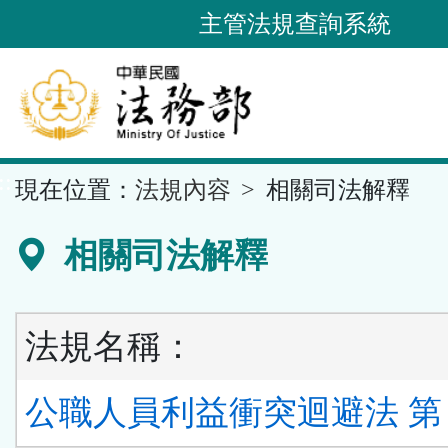
跳
主管法規查詢系統
到
主
要
內
容
::
現在位置：
法規內容
相關司法解釋
區
塊
相關司法解釋
法規名稱：
公職人員利益衝突迴避法 第 