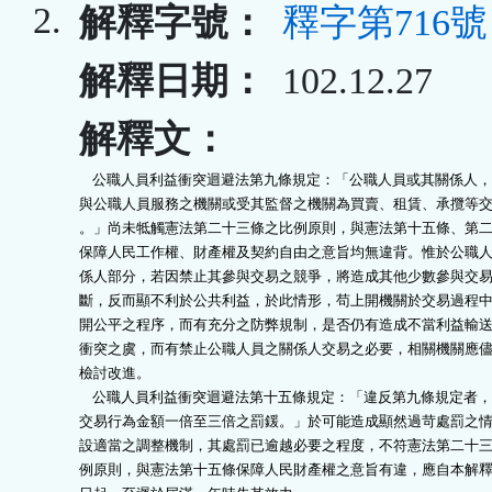
2.
解釋字號：
釋字第716號
解釋日期：
102.12.27
解釋文：
    公職人員利益衝突迴避法第九條規定：「公職人員或其關係人，
與公職人員服務之機關或受其監督之機關為買賣、租賃、承攬等交
。」尚未牴觸憲法第二十三條之比例原則，與憲法第十五條、第二
保障人民工作權、財產權及契約自由之意旨均無違背。惟於公職人
係人部分，若因禁止其參與交易之競爭，將造成其他少數參與交易
斷，反而顯不利於公共利益，於此情形，苟上開機關於交易過程中
開公平之程序，而有充分之防弊規制，是否仍有造成不當利益輸送
衝突之虞，而有禁止公職人員之關係人交易之必要，相關機關應儘
檢討改進。

    公職人員利益衝突迴避法第十五條規定：「違反第九條規定者，
交易行為金額一倍至三倍之罰鍰。」於可能造成顯然過苛處罰之情
設適當之調整機制，其處罰已逾越必要之程度，不符憲法第二十三
例原則，與憲法第十五條保障人民財產權之意旨有違，應自本解釋