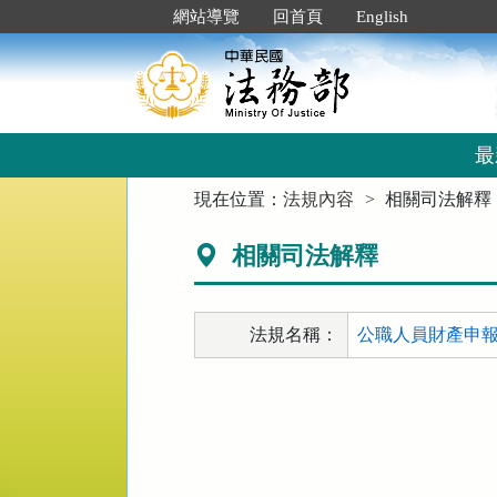
跳
:::
網站導覽
回首頁
English
到
主
要
內
容
區
最
塊
:::
現在位置：
法規內容
相關司法解釋
相關司法解釋
法規名稱：
公職人員財產申報