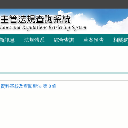
新訊息
法規體系
綜合查詢
草案預告
相關
資料審核及查閱辦法 第 8 條