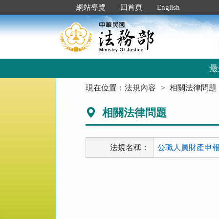
跳
:::
網站導覽
回首頁
English
到
主
要
內
容
區
最
塊
:::
現在位置：
法規內容
相關法律問題
相關法律問題
法規名稱：
公職人員財產申報法