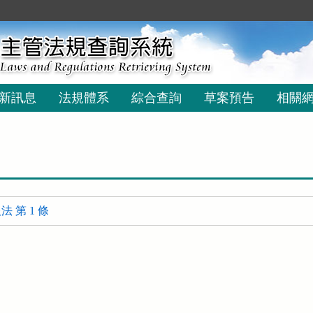
新訊息
法規體系
綜合查詢
草案預告
相關
 第 1 條