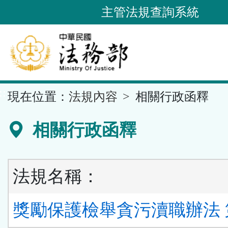
跳
主管法規查詢系統
到
主
要
內
容
::
現在位置：
法規內容
相關行政函釋
區
塊
相關行政函釋
法規名稱：
獎勵保護檢舉貪污瀆職辦法 第