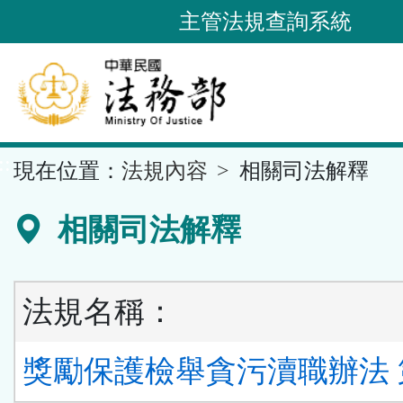
跳
主管法規查詢系統
到
主
要
內
容
::
現在位置：
法規內容
相關司法解釋
區
塊
相關司法解釋
法規名稱：
獎勵保護檢舉貪污瀆職辦法 第