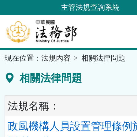
跳
主管法規查詢系統
到
主
要
內
容
::
現在位置：
法規內容
相關法律問題
區
塊
相關法律問題
法規名稱：
政風機構人員設置管理條例