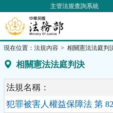
跳
主管法規查詢系統
到
主
要
內
容
::
現在位置：
法規內容
相關憲法法庭判
區
塊
相關憲法法庭判決
法規名稱：
犯罪被害人權益保障法 第 82