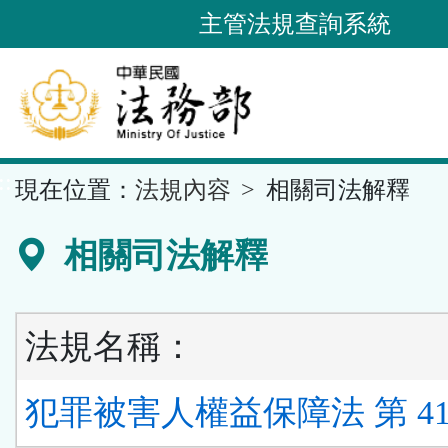
跳
主管法規查詢系統
到
主
要
內
容
::
現在位置：
法規內容
相關司法解釋
區
塊
相關司法解釋
法規名稱：
犯罪被害人權益保障法 第 41