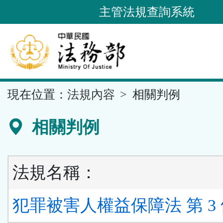
跳
主管法規查詢系統
到
主
要
內
容
::
現在位置：
法規內容
相關判例
區
塊
相關判例
法規名稱：
犯罪被害人權益保障法 第 3