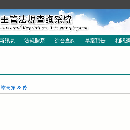
新訊息
法規體系
綜合查詢
草案預告
相關
法 第 28 條