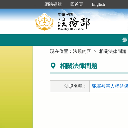
跳
:::
網站導覽
回首頁
English
到
主
要
內
容
區
最
塊
:::
現在位置：
法規內容
相關法律問題
相關法律問題
法規名稱：
犯罪被害人權益保障