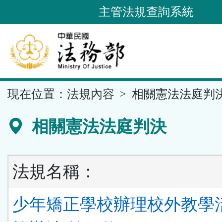
跳
主管法規查詢系統
到
主
要
內
容
::
現在位置：
法規內容
相關憲法法庭判
區
塊
相關憲法法庭判決
法規名稱：
少年矯正學校辦理校外教學