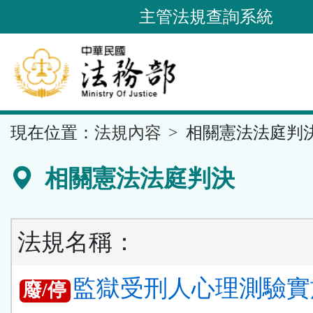
跳
主管法規查詢系統
到
主
要
內
容
::
現在位置：
法規內容
相關憲法法庭判
區
塊
相關憲法法庭判決
法規名稱：
監獄受刑人心理測驗實
廢/停