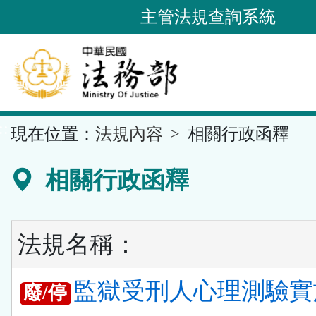
跳
主管法規查詢系統
到
主
要
內
容
::
現在位置：
法規內容
相關行政函釋
區
塊
相關行政函釋
法規名稱：
監獄受刑人心理測驗實
廢/停