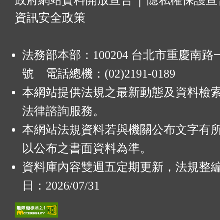
:
政府網站資料開放宣告
│
隱私權保護宣
資訊安全政策
法務部本部：100204 台北市重慶南路一
號 電話總機：(02)2191-0189
本網站提供法規之最新動態及資料檢
法律諮詢服務。
本網站法規資料若與機關公布文字有
以公布之書面資料為準。
資料庫內容雙週五定期更新，法規整
日：2026/07/31