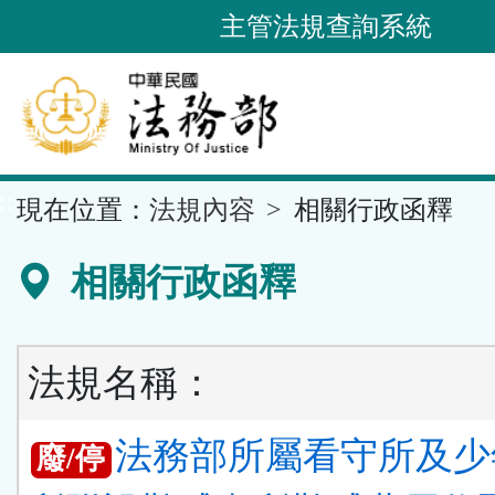
跳
主管法規查詢系統
到
主
要
內
容
::
現在位置：
法規內容
相關行政函釋
區
塊
相關行政函釋
法規名稱：
法務部所屬看守所及少
廢/停