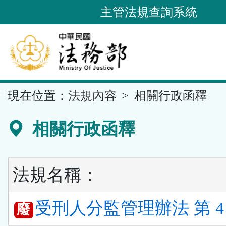
跳
主管法規查詢系統
到
主
要
內
容
::
現在位置：
法規內容
相關行政函釋
區
塊
相關行政函釋
法規名稱：
受刑人分監管理辦法 第 4
廢