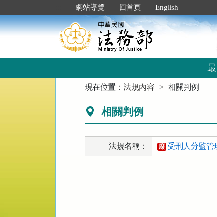
跳
:::
網站導覽
回首頁
English
到
主
要
內
容
區
最
塊
:::
現在位置：
法規內容
相關判例
相關判例
法規名稱：
受刑人分監管理
廢