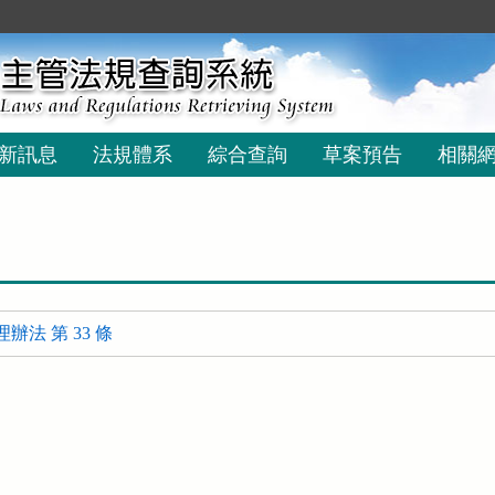
新訊息
法規體系
綜合查詢
草案預告
相關
辦法 第 33 條