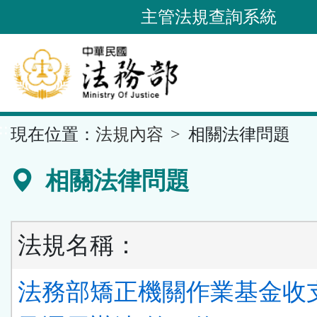
跳
主管法規查詢系統
到
主
要
內
容
::
現在位置：
法規內容
相關法律問題
區
塊
相關法律問題
法規名稱：
法務部矯正機關作業基金收