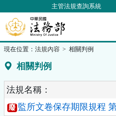
跳
主管法規查詢系統
到
主
要
內
容
::
現在位置：
法規內容
相關判例
區
塊
相關判例
法規名稱：
監所文卷保存期限規程 第 
廢