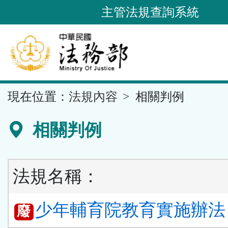
跳
主管法規查詢系統
到
主
要
內
容
::
現在位置：
法規內容
相關判例
區
塊
相關判例
法規名稱：
少年輔育院教育實施辦法 第
廢