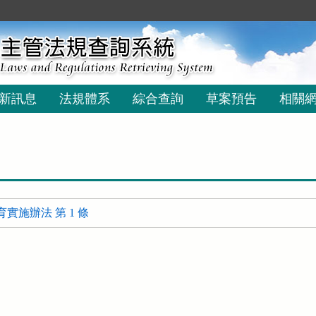
新訊息
法規體系
綜合查詢
草案預告
相關
實施辦法 第 1 條