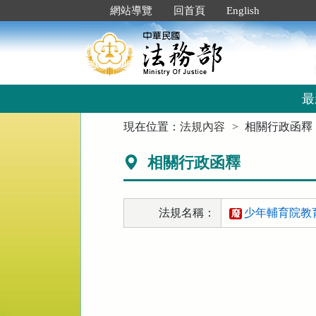
跳
:::
網站導覽
回首頁
English
到
主
要
內
容
區
最
塊
:::
現在位置：
法規內容
相關行政函釋
相關行政函釋
法規名稱：
少年輔育院教育
廢