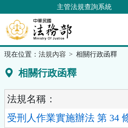
跳
主管法規查詢系統
到
主
要
內
容
::
現在位置：
法規內容
相關行政函釋
區
塊
相關行政函釋
法規名稱：
受刑人作業實施辦法 第 34 