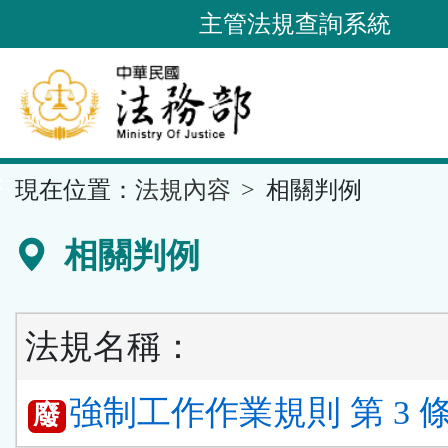
跳
主管法規查詢系統
到
主
要
內
容
::
現在位置：
法規內容
相關判例
區
塊
相關判例
法規名稱：
強制工作作業規則 第 3 
廢