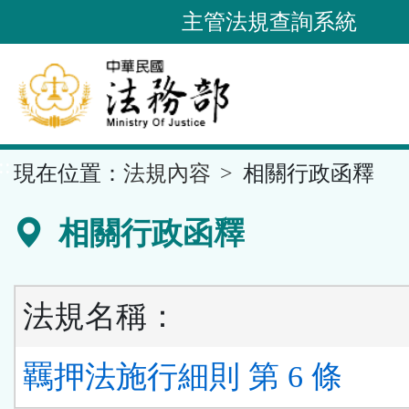
跳
主管法規查詢系統
到
主
要
內
容
::
現在位置：
法規內容
相關行政函釋
區
塊
相關行政函釋
法規名稱：
羈押法施行細則 第 6 條