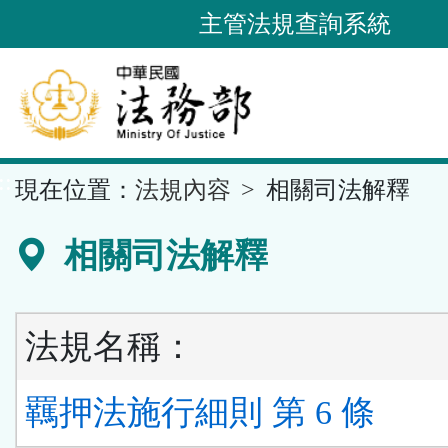
跳
主管法規查詢系統
到
主
要
內
容
::
現在位置：
法規內容
相關司法解釋
區
塊
相關司法解釋
法規名稱：
羈押法施行細則 第 6 條