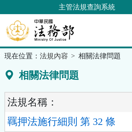
跳
主管法規查詢系統
到
主
要
內
容
::
現在位置：
法規內容
相關法律問題
區
塊
相關法律問題
法規名稱：
羈押法施行細則 第 32 條