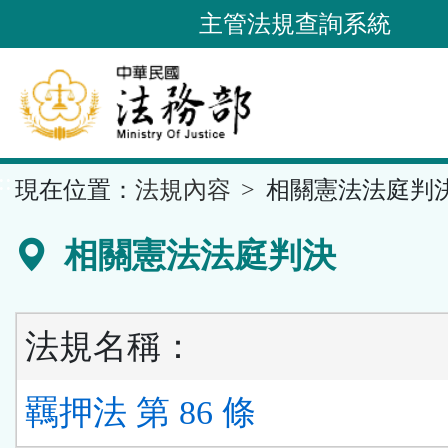
跳
主管法規查詢系統
到
主
要
內
容
::
現在位置：
法規內容
相關憲法法庭判
區
塊
相關憲法法庭判決
法規名稱：
羈押法 第 86 條