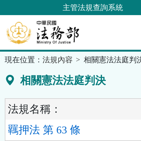
跳
主管法規查詢系統
到
主
要
內
容
::
現在位置：
法規內容
相關憲法法庭判
區
塊
相關憲法法庭判決
法規名稱：
羈押法 第 63 條