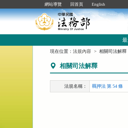
跳
:::
網站導覽
回首頁
English
到
主
要
內
容
區
最
塊
:::
現在位置：
法規內容
相關司法解釋
相關司法解釋
法規名稱：
羈押法 第 54 條