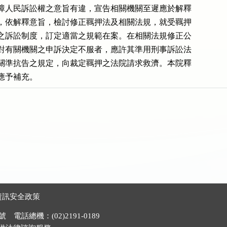
障人民訴訟權之意旨有違，宣告相關機關至遲應於解釋

，依解釋意旨，檢討修正羈押法及相關法規，就受羈押

之訴訟制度，訂定適當之規範在案。在相關法規修正公

對有關機關之申訴決定不服者，應許其準用刑事訴訟法

關準抗告之規定，向裁定羈押之法院請求救濟。本院釋

應予補充。
資訊安全政策
電話總機：(02)2191-0189