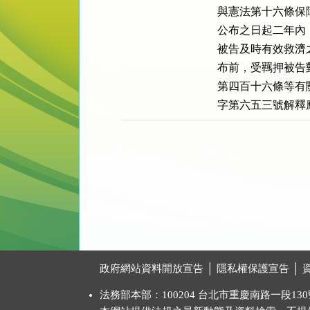
與憲法第十六條保
公布之日起二年內
被告及時有效救濟
布前，受羈押被告
第四百十六條等有
字第六五三號解釋
:::
政府網站資料開放宣告
│
隱私權保護宣告
│
法務部本部：100204 台北市重慶南路一段130號 