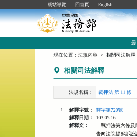
跳
:::
網站導覽
回首頁
English
到
主
要
內
容
區
最
塊
:::
現在位置：
法規內容
相關司法解釋
相關司法解釋
法規名稱：
羈押法 第 11 條
1.
解釋字號：
釋字第720號
解釋日期：
103.05.16
解釋文：
    羈押法第六
告向法院提起訴訟