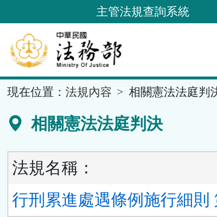
跳
主管法規查詢系統
到
主
要
內
容
::
現在位置：
法規內容
相關憲法法庭判
區
塊
相關憲法法庭判決
法規名稱：
行刑累進處遇條例施行細則 第