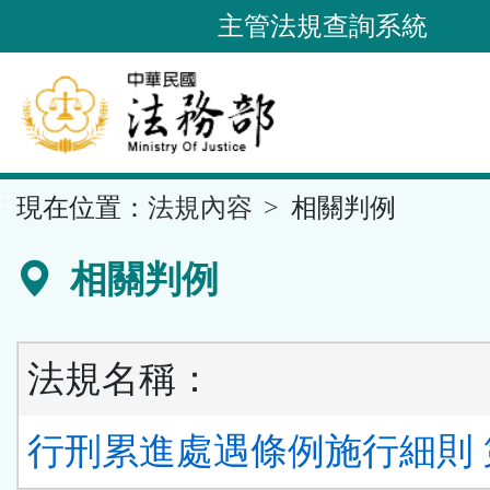
跳
主管法規查詢系統
到
主
要
內
容
::
現在位置：
法規內容
相關判例
區
塊
相關判例
法規名稱：
行刑累進處遇條例施行細則 第